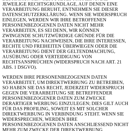
JEWEILIGE RECHTSGRUNDLAGE, AUF DENEN EINE
VERARBEITUNG BERUHT, ENTNEHMEN SIE DIESER
DATENSCHUTZERKLÄRUNG. WENN SIE WIDERSPRUCH
EINLEGEN, WERDEN WIR IHRE BETROFFENEN
PERSONENBEZOGENEN DATEN NICHT MEHR
VERARBEITEN, ES SEI DENN, WIR KÖNNEN
ZWINGENDE SCHUTZWÜRDIGE GRÜNDE FÜR DIE
VERARBEITUNG NACHWEISEN, DIE IHRE INTERESSEN,
RECHTE UND FREIHEITEN ÜBERWIEGEN ODER DIE
VERARBEITUNG DIENT DER GELTENDMACHUNG,
AUSÜBUNG ODER VERTEIDIGUNG VON
RECHTSANSPRÜCHEN (WIDERSPRUCH NACH ART. 21
ABS. 1 DSGVO).
WERDEN IHRE PERSONENBEZOGENEN DATEN
VERARBEITET, UM DIREKTWERBUNG ZU BETREIBEN,
SO HABEN SIE DAS RECHT, JEDERZEIT WIDERSPRUCH
GEGEN DIE VERARBEITUNG SIE BETREFFENDER
PERSONENBEZOGENER DATEN ZUM ZWECKE
DERARTIGER WERBUNG EINZULEGEN; DIES GILT AUCH
FÜR DAS PROFILING, SOWEIT ES MIT SOLCHER
DIREKTWERBUNG IN VERBINDUNG STEHT. WENN SIE
WIDERSPRECHEN, WERDEN IHRE
PERSONENBEZOGENEN DATEN ANSCHLIESSEND NICHT
MEHR ZUM ZWECKE DER DIREKTWERBUNG