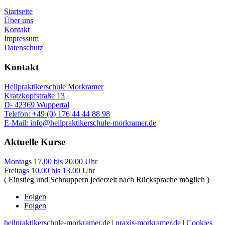
Startseite
Über uns
Kontakt
Impressum
Datenschutz
Kontakt
Heilpraktikerschule Morkramer
Kratzkopfstraße 13
D- 42369 Wuppertal
Telefon: +49 (0) 176 44 44 88 98
E-Mail: info@heilpraktikerschule-morkramer.de
Aktuelle Kurse
Montags 17.00 bis 20.00 Uhr
Freitags 10.00 bis 13.00 Uhr
( Einstieg und Schnuppern jederzeit nach Rücksprache möglich )
Folgen
Folgen
heilpraktikerschule-morkramer.de
|
praxis-morkramer.de
|
Cookies